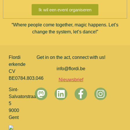
Ik wil een event organiseren
“Where people come together, magic happens. Let’s
change the system, let’s dance!”
Flordi
Get in on the act, connect with us!
erkende
info@flordi.be
CV
BE0784.803.046
Nieuwsbrief
Sint-
Salvatorstraat
5
Leaflet
|
©
OpenStreetMa
9000
Gent